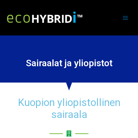
Sairaalat ja yliopistot
Kuopion yliopistollinen
sairaala