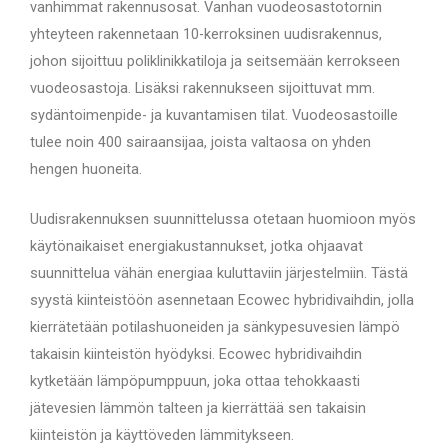
vanhimmat rakennusosat. Vanhan vuodeosastotornin
yhteyteen rakennetaan 10-kerroksinen uudisrakennus,
johon sijoittuu poliklinikkatiloja ja seitsemään kerrokseen
vuodeosastoja. Lisäksi rakennukseen sijoittuvat mm.
sydäntoimenpide- ja kuvantamisen tilat. Vuodeosastoille
tulee noin 400 sairaansijaa, joista valtaosa on yhden
hengen huoneita.
Uudisrakennuksen suunnittelussa otetaan huomioon myös
käytönaikaiset energiakustannukset, jotka ohjaavat
suunnittelua vähän energiaa kuluttaviin järjestelmiin. Tästä
syystä kiinteistöön asennetaan Ecowec hybridivaihdin, jolla
kierrätetään potilashuoneiden ja sänkypesuvesien lämpö
takaisin kiinteistön hyödyksi. Ecowec hybridivaihdin
kytketään lämpöpumppuun, joka ottaa tehokkaasti
jätevesien lämmön talteen ja kierrättää sen takaisin
kiinteistön ja käyttöveden lämmitykseen.