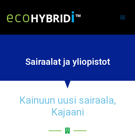
Sairaalat ja yliopistot
Kainuun uusi sairaala,
Kajaani