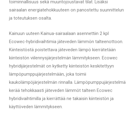
toiminnallisuus sekä muuntojoustavat tilat. Lisäksi
sairaalan energiatehokkuuteen on panostettu suunnittelun
ja toteutuksen osalta.
Kainuun uuteen Kainua-sairaalaan asennettiin 2 kpl
Ecowec-hybridivaihtimia jäteveden lämmön talteenottoon.
Kiinteistöstä poistettava jäteveden lämpö kierrätetään
kiinteistön viilennysjärjestelmän lämmitykseen. Ecowec
hybridijärjestelmät on kytketty kiinteistön keskitettyyn
lämpöpumppujärjestelmään, joka toimii
kaukolämpöjärjestelmän rinnalla. Lämpöpumppujärjestelmä
kerää tehokkaasti jäteveden lämmöt talteen Ecowec
hybridivaihtimilla ja kierrättää ne takaisin kiinteistön ja
käyttöveden lämmitykseen.