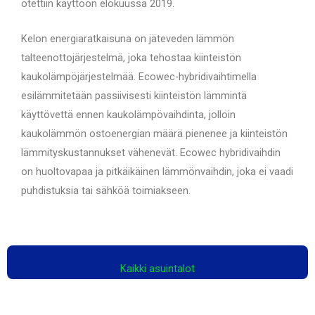
otettiin käyttöön elokuussa 2019.
Kelon energiaratkaisuna on jäteveden lämmön
talteenottojärjestelmä, joka tehostaa kiinteistön
kaukolämpöjärjestelmää. Ecowec-hybridivaihtimella
esilämmitetään passiivisesti kiinteistön lämmintä
käyttövettä ennen kaukolämpövaihdinta, jolloin
kaukolämmön ostoenergian määrä pienenee ja kiinteistön
lämmityskustannukset vähenevät. Ecowec hybridivaihdin
on huoltovapaa ja pitkäikäinen lämmönvaihdin, joka ei vaadi
puhdistuksia tai sähköä toimiakseen.
Kaikki asuintalot