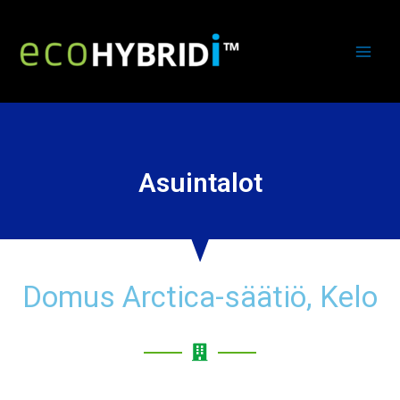
Asuintalot
Domus Arctica-säätiö, Kelo